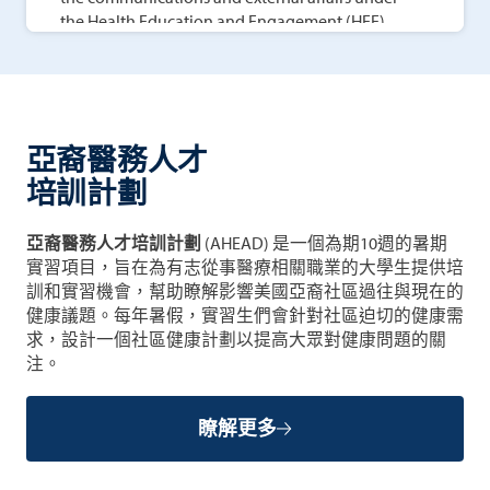
the Health Education and Engagement (HEE)
team.
I am continuously learning from my colleagues
and in the community. The HEE team always steps
up for any project to enhance patient experience
亞裔醫務人才
and provide the highest quality, culturally
responsive health education for the community. I
培訓計劃
am thankful every day for their collaborative,
mission-driven spirit. Another great perk working
亞裔醫務人才培訓計劃
(AHEAD) 是一個為期10週的暑期
here is that my family and I are also CBWCHC
實習項目，旨在為有志從事醫療相關職業的大學生提供培
patients and am treated by people I know and
訓和實習機會，幫助瞭解影響美國亞裔社區過往與現在的
trust. I feel like they truly care about my and my
健康議題。每年暑假，實習生們會針對社區迫切的健康需
family’s well-being.”
求，設計一個社區健康計劃以提高大眾對健康問題的關
注。
瞭解更多