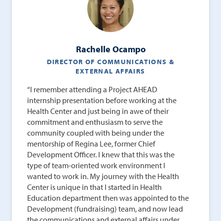
Rachelle Ocampo
DIRECTOR OF COMMUNICATIONS &
EXTERNAL AFFAIRS
“I remember attending a Project AHEAD
internship presentation before working at the
Health Center and just being in awe of their
commitment and enthusiasm to serve the
community coupled with being under the
mentorship of Regina Lee, former Chief
Development Officer. I knew that this was the
type of team-oriented work environment I
wanted to work in. My journey with the Health
Center is unique in that I started in Health
Education department then was appointed to the
Development (fundraising) team, and now lead
the communications and external affairs under