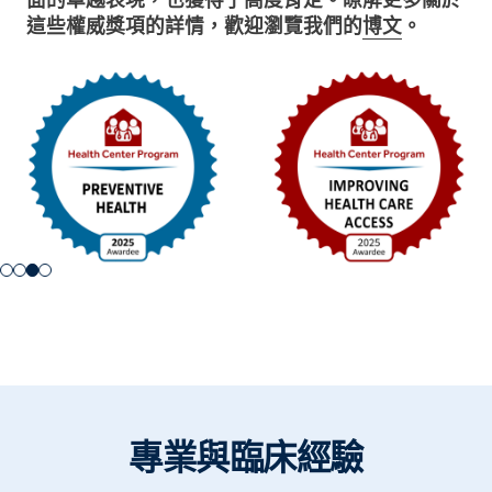
這些權威獎項的詳情，歡迎瀏覽我們的
博文
。
Slide 3 of 4.
專業與臨床經驗