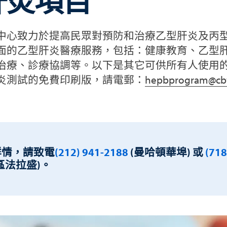
肝炎項目
中心致力於提高民眾對預防和治療乙型肝炎及丙
面的乙型肝炎醫療服務，包括：健康教育、乙型
治療、診療協調等。以下是其它可供所有人使用
炎測試的免費印刷版，請電郵：
hepbprogram@cb
詳情，請致電
(212) 941-2188
(曼哈頓華埠) 或
(718
區法拉盛)。