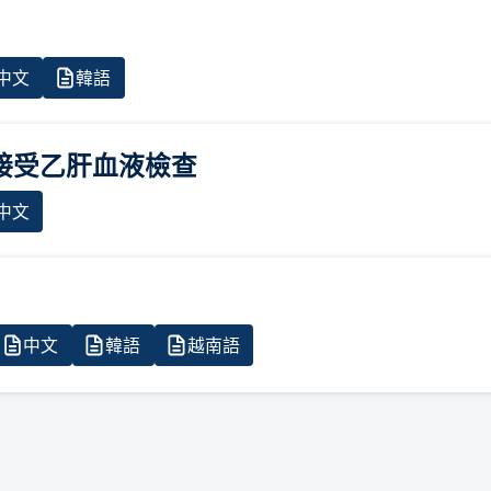
 中文
韓語
接受⼄肝⾎液檢查
 中文
中文
韓語
越南語