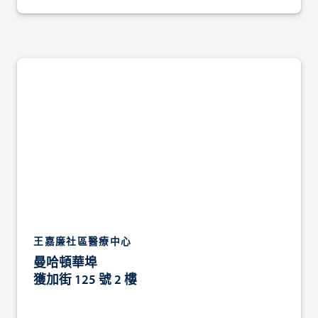
王嘉廉社區醫療中心
曼哈頓華埠
獲加街 125 號 2 樓