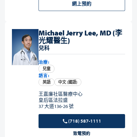
網上預約
Michael Jerry Lee, MD (李
光耀醫生)
兒科
治療:
兒童
語言:
英語
中文 (國語)
王嘉廉社區醫療中心
皇后區法拉盛
37 大道136-26 號
(718) 587-1111
致電預約