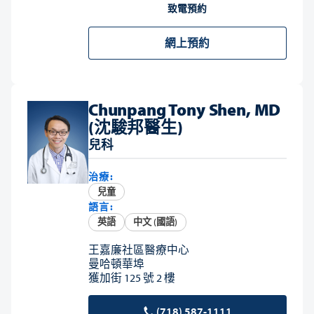
致電預約
網上預約
Chunpang Tony Shen, MD
(沈駿邦醫生)
兒科
治療:
兒童
語言:
英語
中文 (國語)
王嘉廉社區醫療中心
曼哈頓華埠
獲加街 125 號 2 樓
(718) 587-1111