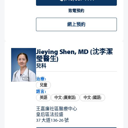
致電預約
網上預約
Jieying Shen, MD (沈李潔
瑩醫生)
兒科
治療:
兒童
語言:
英語
中文 (廣東話)
中文 (國語)
王嘉廉社區醫療中心
皇后區法拉盛
37 大道136-26 號