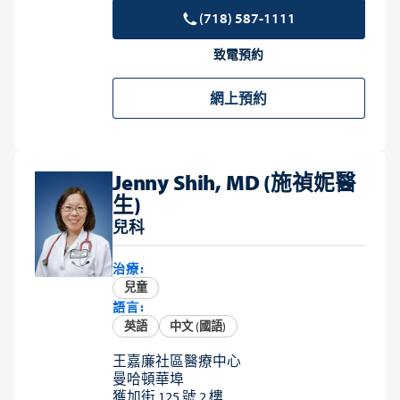
(718) 587-1111
致電預約
網上預約
Jenny Shih, MD (施禎妮醫
生)
兒科
治療:
兒童
語言:
英語
中文 (國語)
王嘉廉社區醫療中心
曼哈頓華埠
獲加街 125 號 2 樓