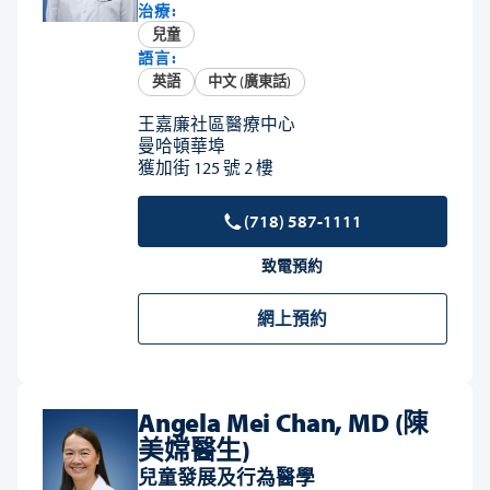
治療:
兒童
語言:
英語
中文 (廣東話)
王嘉廉社區醫療中心
曼哈頓華埠
獲加街 125 號 2 樓
(718) 587-1111
致電預約
網上預約
Angela Mei Chan, MD (陳
美嫦醫生)
兒童發展及行為醫學