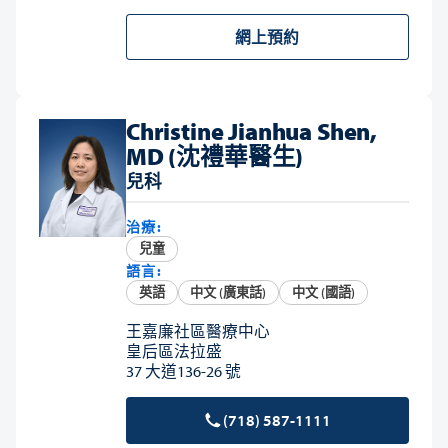
網上預約
Christine Jianhua Shen,
MD (沈禮華醫生)
兒科
治療:
兒童
語言:
英語
中文 (廣東話)
中文 (國語)
王嘉廉社區醫療中心
皇后區法拉盛
37 大道136-26 號
(718) 587-1111