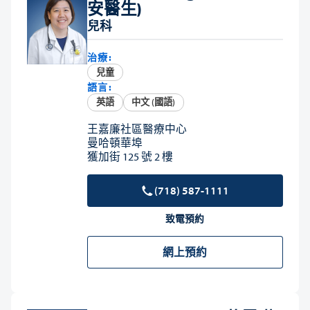
安醫生)
兒科
治療:
兒童
語言:
英語
中文 (國語)
王嘉廉社區醫療中心
曼哈頓華埠
獲加街 125 號 2 樓
(718) 587-1111
致電預約
網上預約