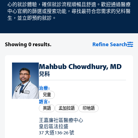
心的就診體驗，確保就診流程順暢且舒適。歡迎通過醫療
中心官網的篩選或搜索功能，尋找最符合您需求的兒科醫
生，並立即預約就診。
Showing
0
results.
Refine Search
Mahbub Chowdhury, MD
兒科
治療:
兒童
語言:
英語
孟加拉語
印地語
王嘉廉社區醫療中心
皇后區法拉盛
37 大道136-26 號