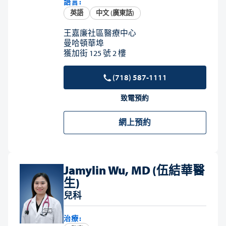
語言:
英語
中文 (廣東話)
王嘉廉社區醫療中心
曼哈頓華埠
獲加街 125 號 2 樓
(718) 587-1111
致電預約
網上預約
Jamylin Wu, MD (伍結華醫
生)
兒科
治療: