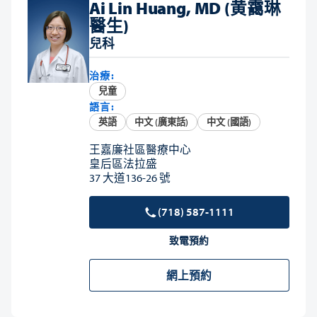
Ai Lin Huang, MD (黄靄琳
醫生)
兒科
治療:
兒童
語言:
英語
中文 (廣東話)
中文 (國語)
王嘉廉社區醫療中心
皇后區法拉盛
37 大道136-26 號
(718) 587-1111
致電預約
網上預約