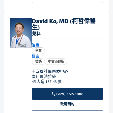
David Ko, MD (柯哲偉醫
生)
兒科
治療:
兒童
語言:
英語
中文 (國語)
王嘉廉社區醫療中心
皇后區法拉盛
45 大道 137-43 號
(929) 362-3006
致電預約