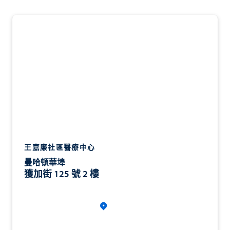
王嘉廉社區醫療中心
曼哈頓華埠
獲加街 125 號 2 樓