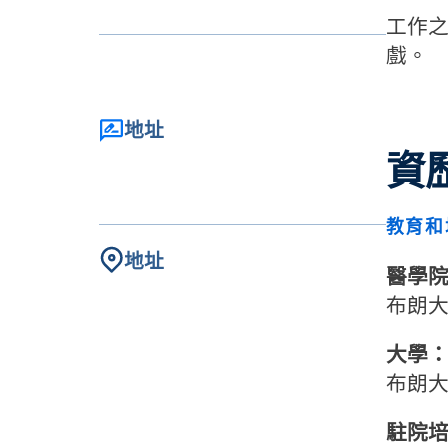
工作
戲。
地址
資
教育和
地址
醫學
布朗
大學
布朗
駐院