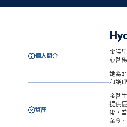
Hy
金曉星
個人簡介
心醫
她為2
和護
金醫
提供優
資歷
後，
至今