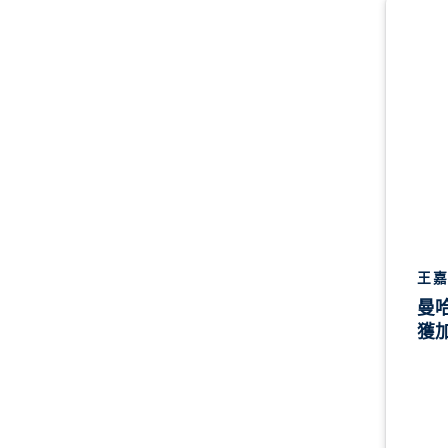
王嘉
曼
獲加