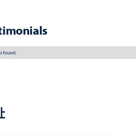
timonials
s found.
址