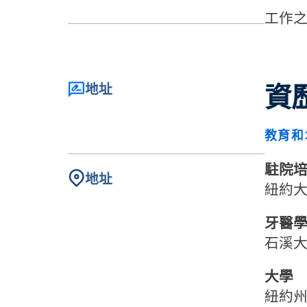
工作
資
地址
教育和
駐院培
地址
紐約大
牙醫
石溪
大學
紐約