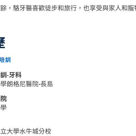
之餘，駱牙醫喜歡徒步和旅行，也享受與家人和寵
歷
培訓
訓-牙科
學朗格尼醫院-長島
學院
大學
州立大學水牛城分校