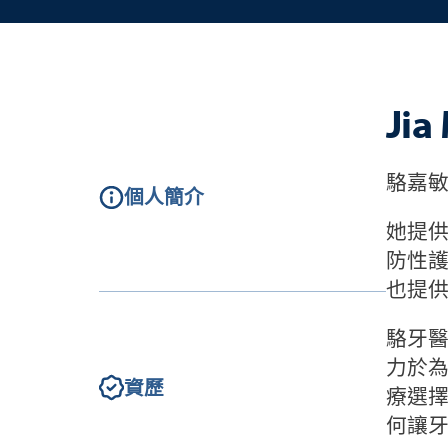
Ji
駱嘉
個人簡介
她提供
防性
也提
駱牙
力於
資歷
療選
何讓