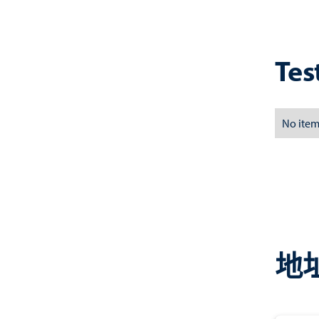
Tes
No item
地