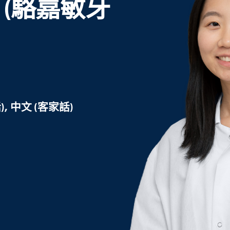
DDS (駱嘉敏牙
)
中文 (客家話)