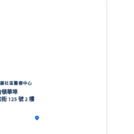
廉社區醫療中心
哈頓華埠
街 125 號 2 樓