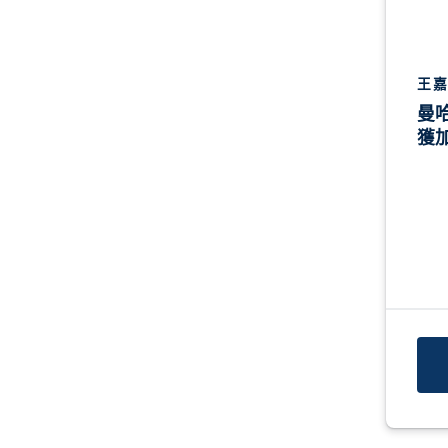
王嘉
曼
獲加