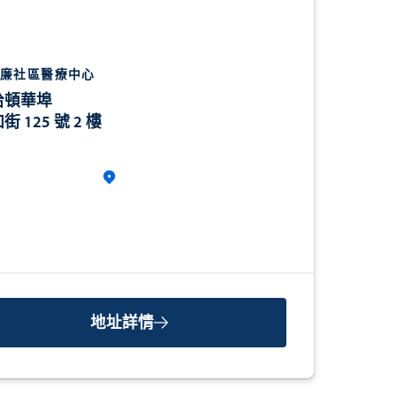
廉社區醫療中心
哈頓華埠
街 125 號 2 樓
地址詳情