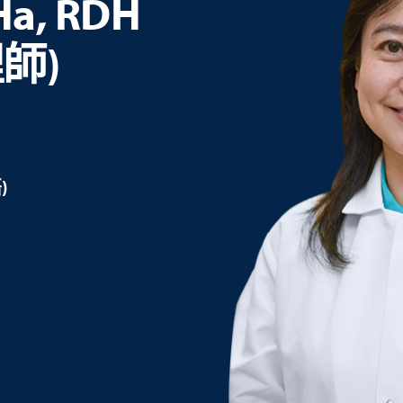
Ha, RDH
師)
)