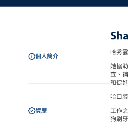
Sh
哈秀雲
個人簡介
她協助
查、
和促
哈口
工作
資歷
狗刷