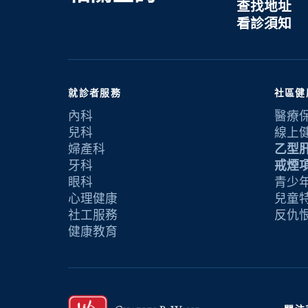
查找地址
看診須知
就診者服務
社區健
內科
醫療
兒科
線上
婦產科
乙型
牙科
戒煙
眼科
青少年
心理健康
兒童
社工服務
反仇
健康教育