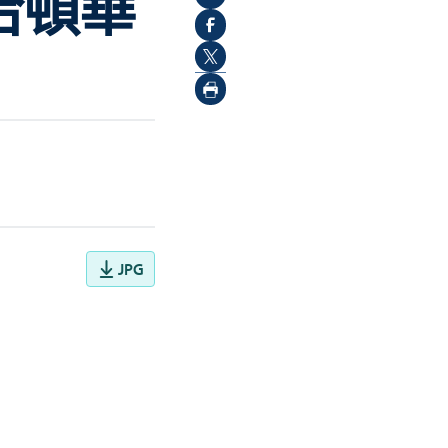
哈頓華
JPG