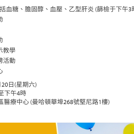
包括血糖、膽固醇、血壓、乙型肝炎 (篩檢于下午3時
動
助
示教學
聘活動
心
20日(星期六)
至下午4時
醫療中心 (曼哈頓華埠268號堅尼路1樓)