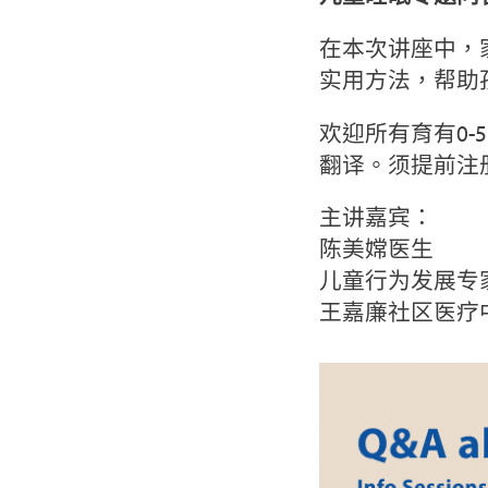
在本次讲座中，
实用方法，帮助
欢迎所有育有0
翻译。须提前注
主讲嘉宾：
陈美嫦医生
儿童行为发展专
王嘉廉社区医疗