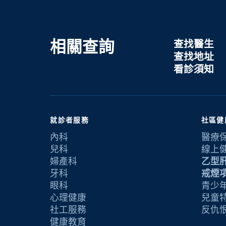
相關查詢
查找醫生
查找地址
看診須知
就診者服務
社區健
內科
醫療
兒科
線上
婦產科
乙型
牙科
戒煙
眼科
青少年
心理健康
兒童
社工服務
反仇
健康教育