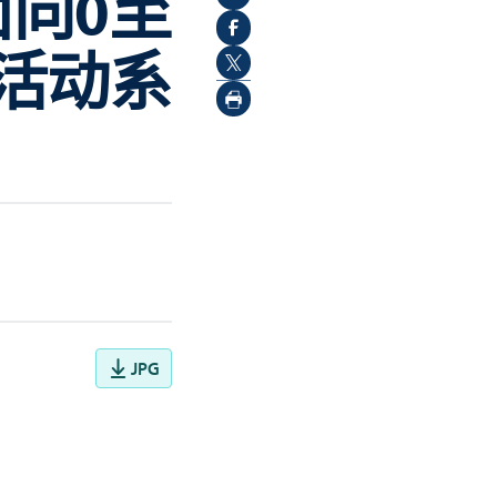
向0至
活动系
JPG