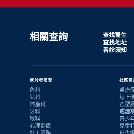
相關查詢
查找醫生
查找地址
看診須知
就診者服務
社區健
內科
醫療
兒科
線上
婦產科
乙型
牙科
戒煙
眼科
青少年
心理健康
兒童
社工服務
反仇