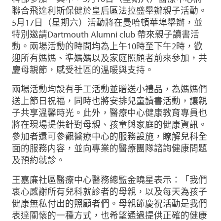
聯合飛達利斯保健於皇后區法拉盛舉辦親子活動。
5月17日（星期六）活動將在曼哈頓華埠舉辦，並
特別邀請Dartmouth Alumni club 帶來親子讀書活
動。兩場活動的時間均為上午10時至下午2時，歡
迎所有媽媽、準媽媽以及家庭照顧者前來參加，共
慶母親節，感受社區的溫暖與支持。
兩場活動均設有手工活動並贈送小禮品，為媽媽們
送上節日祝福，同時也將安排兒童讀書活動，讓親
子共享溫馨時光。此外，醫療中心健康教育專員也
將在現場提供針對母親、孩童與家庭的健康資訊。
參加者還可參觀醫療中心的服務設施，瞭解兒科全
面的服務内容，並向專業的醫療團隊諮詢健康問題
及預約就診。
王嘉廉社區醫療中心醫務總監金曉星表示：「我們
衷心感謝所有兒科就診者的母親，以及每天為孩子
健康無私付出的照顧者們。母親節慶祝活動是我們
表達關懷的一種方式，也希望通過提供正確的健康