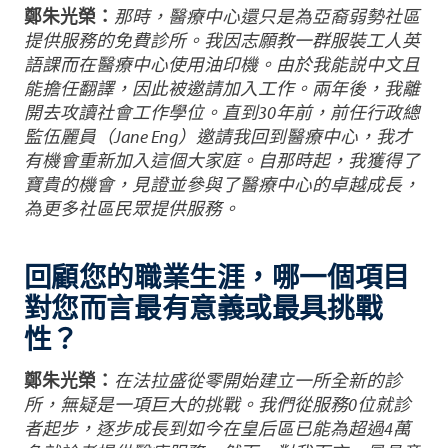
鄭朱光榮：
那時，醫療中心還只是為亞裔弱勢社區
提供服務的免費診所。我因志願教一群服裝工人英
語課而在醫療中心使用油印機。由於我能説中文且
能擔任翻譯，因此被邀請加入工作。兩年後，我離
開去攻讀社會工作學位。直到30年前，前任行政總
監伍麗員（Jane Eng）邀請我回到醫療中心，我才
有機會重新加入這個大家庭。自那時起，我獲得了
寶貴的機會，見證並參與了醫療中心的卓越成長，
為更多社區民眾提供服務。
回顧您的職業生涯，哪一個項目
對您而言最有意義或最具挑戰
性？
鄭朱光榮：
在法拉盛從零開始建立一所全新的診
所，無疑是一項巨大的挑戰。我們從服務0位就診
者起步，逐步成長到如今在皇后區已能為超過4萬