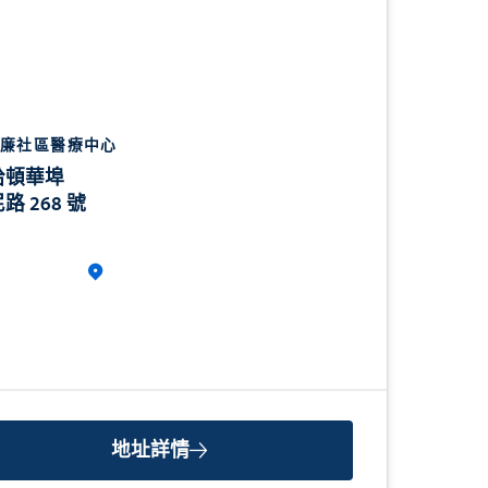
廉社區醫療中心
哈頓華埠
路 268 號
地址詳情