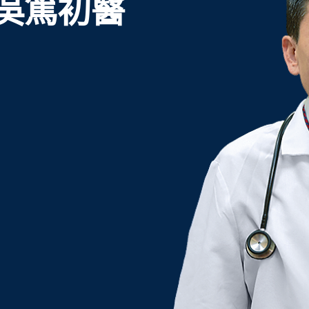
D (吳篤初醫