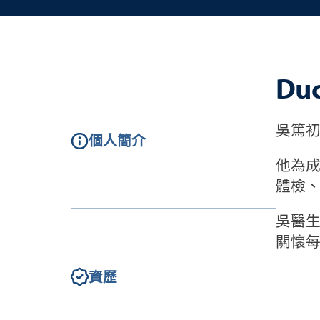
Du
吳篤初
個人簡介
他為
體檢
吳醫
關懷
資歷