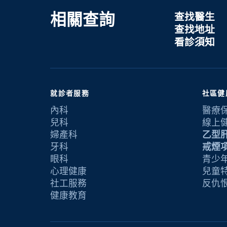
相關查詢
查找醫生
查找地址
看診須知
就診者服務
社區健
內科
醫療
兒科
線上
婦產科
乙型
牙科
戒煙
眼科
青少年
心理健康
兒童
社工服務
反仇
健康教育