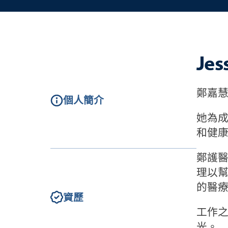
Je
鄭嘉
個人簡介
她為
和健
鄭護
理以
的醫
資歷
工作
光。