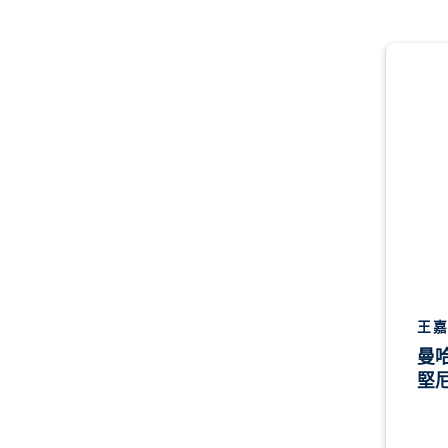
王嘉
曼
堅尼