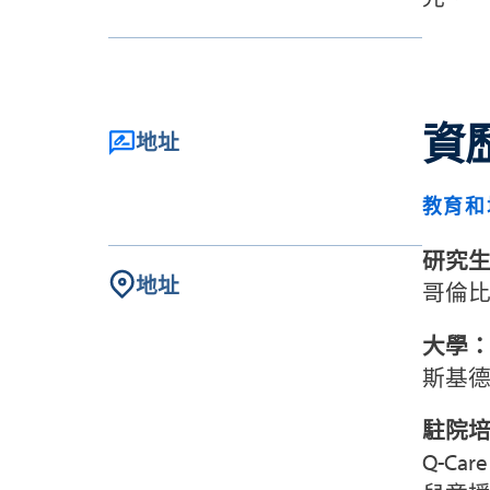
資
地址
教育和
研究
地址
哥倫
大學
斯基
駐院
Q-C