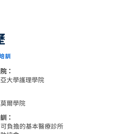
歷
培訓
生院：
比亞大學護理學院
：
德莫爾學院
培訓：
are 可負擔的基本醫療診所