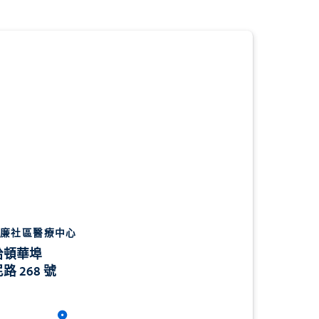
廉社區醫療中心
哈頓華埠
路 268 號