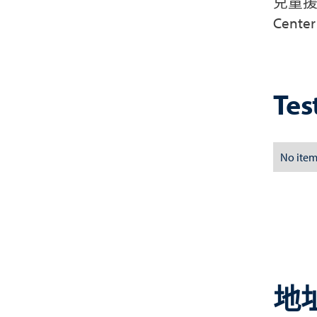
兒童
Cente
Tes
No item
地