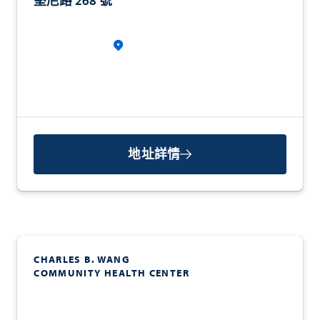
堅尼路 268 號
地址詳情
CHARLES B. WANG
COMMUNITY HEALTH CENTER