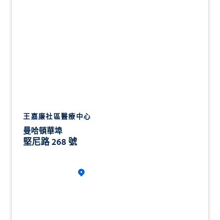
王嘉廉社區醫療中心
曼哈頓華埠
堅尼路 268 號