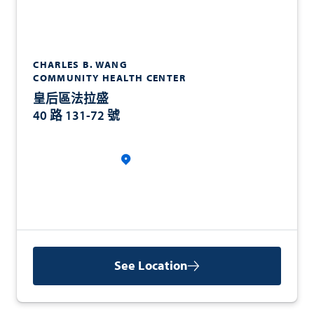
CHARLES B. WANG
COMMUNITY HEALTH CENTER
皇后區法拉盛
40 路 131-72 號
See Location