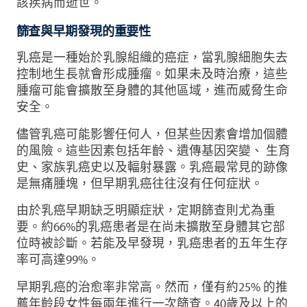
該疾病而逝世。
篩查與早期發現的重要性
乳癌是一種始於乳腺組織的癌症，當乳腺細胞失去
控制地生長就會形成腫瘤。如果未及時治療，這些
腫瘤可能會擴散至身體的其他區域，進而威脅生命
安全。
儘管乳癌可能影響任何人，但某些因素會增加個體
的風險。這些因素包括年齡、遺傳基因突變、 生育
史、家族乳癌史以及輻射暴露。乳癌最常見的跡像
是無痛腫塊，但早期乳癌往往沒有任何症狀。
由於乳癌早期缺乏明顯症狀，定期篩查則尤為重
要。約66%的乳癌患者是在尚未擴散至身體其它部
位時被診斷。若能及早發現，乳癌患者的五年生存
率可高達99%。
早期乳癌的治愈率非常高。然而，僅有約25% 的推
薦年齡段女性每兩年進行一次篩查。40歲及以上的