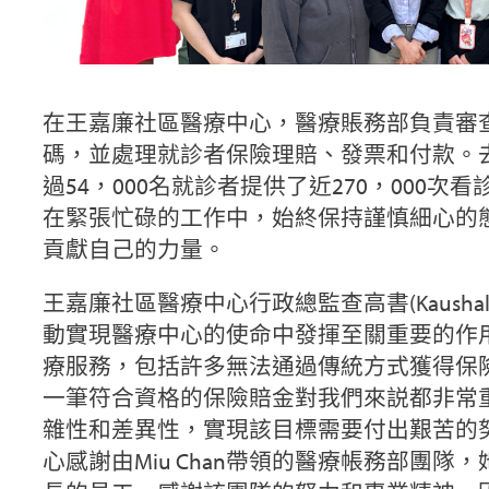
在王嘉廉社區醫療中心，醫療賬務部負責審
碼，並處理就診者保險理賠、發票和付款。
過54，000名就診者提供了近270，000次
在緊張忙碌的工作中，始終保持謹慎細心的
貢獻自己的力量。
王嘉廉社區醫療中心行政總監查高書(Kaushal C
動實現醫療中心的使命中發揮至關重要的作
療服務，包括許多無法通過傳統方式獲得保
一筆符合資格的保險賠金對我們來説都非常
雜性和差異性，實現該目標需要付出艱苦的
心感謝由Miu Chan帶領的醫療帳務部團