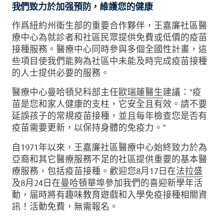
我們致力於加强預防，維護您的健康
作爲紐約州衛生部的重要合作夥伴，王嘉廉社區醫
療中心為就診者和社區民眾提供免費或低價的疫苗
接種服務。醫療中心同時參與多個全國性計畫，這
些項目使我們能夠為社區中未能及時完成疫苗接種
的人士提供必要的服務。
醫療中心曼哈頓兒科部主任
歐瑞蓮醫生
建議："疫
苗是您和家人健康的支柱，它安全且有效。請不要
延誤孩子的常規疫苗接種，並且每年檢查您是否有
疫苗需要更新，以保持身體的免疫力。"
自1971年以來，王嘉廉社區醫療中心始終致力於為
亞裔和其它醫療服務不足的社區提供重要的基本醫
療服務，包括疫苗接種。歡迎您8月17日在
法拉盛
及8月24日在
曼哈頓華埠
參加我們的喜迎新學年活
動，届時將有趣味教育遊戲和入學免疫接種相關資
訊！活動免費，無需報名。