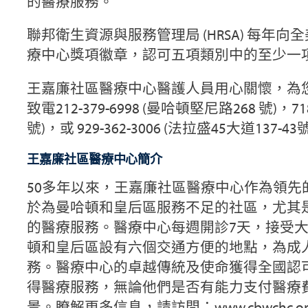
的醫療服務。
聯邦衛生資源與服務管理局 (HRSA) 每年
療中心獎項徽章，認可五項類別中的至少一
王嘉廉社區醫療中心醫護人員用心關懷，為
致電212-379-6998 (曼哈頓堅尼路268 號)，718-
號)，或 929-362-3006 (法拉盛45大道137-43
王嘉廉社區醫療中心簡介
50多年以來，王嘉廉社區醫療中心作為領先
於為曼哈頓和皇后區服務不足的社區，尤其
的醫療服務。醫療中心每週開診7天，接受
頓和皇后區設有六個交通方便的地點，為成
務。醫療中心的卓越傳統及使命獲得全國認
得醫療服務，無論他們是否有能力支付醫療
景。瞭解更多信息，請訪問：
www.cbwchc.or