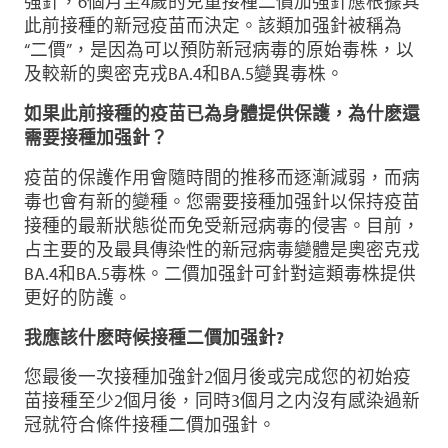
强針，6個月至4歲的兒童接種二價加强針應根據其
此前接種的新冠疫苗而決定。該類加强針被稱為
“二價”，是因為可以預防新冠病毒的原始毒株，以
及較新的奧密克戎BA.4和BA.5變異毒株。
如果此前接種的疫苗已為身體提供保護，為什麽還
需要接種加强針？
疫苗的保護作用會隨時間的推移而逐漸減弱，而病
毒也會有新的變種。您需要接種加强針以保持疫苗
接種的最新狀態從而免受新冠病毒的侵害。目前，
占主要的及最具傳染性的新冠病毒變體是奧密克戎
BA.4和BA.5毒株。二價加强針可針對這類毒株提供
更好的防護。
我應該什麽時候接種二價加强針?
您最後一次接種加強針2個月後或完成您的初始疫
苗接種至少2個月後，同時3個月之内沒有感染過新
冠就符合條件接種二價加强針。