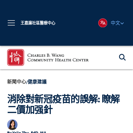
中文
王嘉廉社區醫療中心
新聞中心
健康建議
/
消除對新冠疫苗的誤解: 瞭解
二價加强針
By
Yajie Zhu, EdD, MA