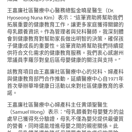
王嘉廉社區醫療中心醫務總監金曉星醫生（Dr.
Hyoseong Nuna Kim）表示：“這筆資助將幫助我們
拓展重要的健康教育工作，讓更多家庭獲得關鍵的
母乳餵養資訊。作為管理者與兒科醫師，我深刻體
會到健康教育對幫助家長做出明智的決策，確保孩
子健康成長的重要性。這筆資助將幫助我們持續提
供符合文化需求的健康教育服務。我們衷心感謝州
眾議員李羅莎對皇后區母嬰健康的關注與支持。”
該教育項目由王嘉廉社區醫療中心的兒科、婦產科
與健康教育部門合作推動，延續醫療中心自1971年
首次舉辦華埠健康日活動以來對社區健康教育的承
諾。
王嘉廉社區醫療中心婦產科主任黄頌聖醫生
（Samuel Wong）表示：“母乳餵養對母嬰雙方的益
處早已獲得充分驗證，母乳不僅為嬰兒提供最優質
的營養，同時還能增進母嬰之間的親密關係。此