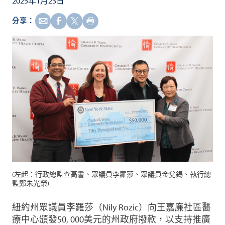
2025年1月23日
分享：
(左起：行政總監查高書、眾議員李羅莎、眾議員金兌錫、執行總
監鄭朱光榮)
紐約州眾議員李羅莎（Nily Rozic）向王嘉廉社區醫
療中心頒發50, 000美元的州政府撥款，以支持推廣