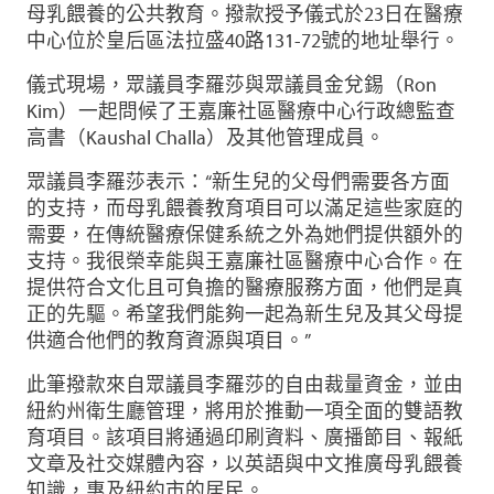
母乳餵養的公共教育。撥款授予儀式於23日在醫療
中心位於皇后區法拉盛40路131-72號的地址舉行。
儀式現場，眾議員李羅莎與眾議員金兌錫（Ron
Kim）一起問候了王嘉廉社區醫療中心行政總監查
高書（Kaushal Challa）及其他管理成員。
眾議員李羅莎表示：“新生兒的父母們需要各方面
的支持，而母乳餵養教育項目可以滿足這些家庭的
需要，在傳統醫療保健系統之外為她們提供額外的
支持。我很榮幸能與王嘉廉社區醫療中心合作。在
提供符合文化且可負擔的醫療服務方面，他們是真
正的先驅。希望我們能夠一起為新生兒及其父母提
供適合他們的教育資源與項目。”
此筆撥款來自眾議員李羅莎的自由裁量資金，並由
紐約州衛生廳管理，將用於推動一項全面的雙語教
育項目。該項目將通過印刷資料、廣播節目、報紙
文章及社交媒體內容，以英語與中文推廣母乳餵養
知識，惠及紐約市的居民。